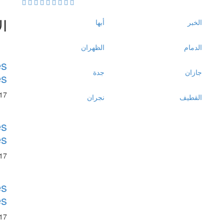
ال
الخبر
أبها
الدمام
الظهران
es
جازان
جدة
es
17
القطيف
نجران
es
es
17
es
es
17