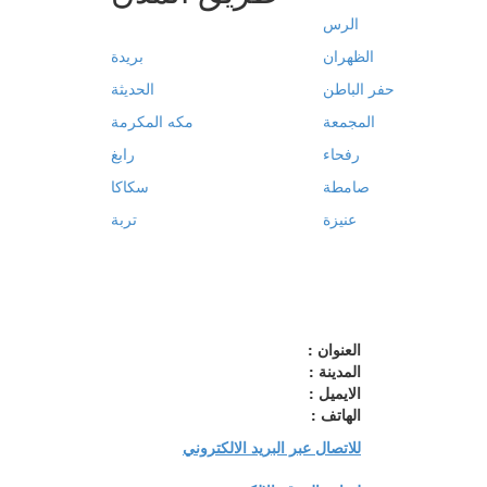
الرس
الظهران
بريدة
حفر الباطن
الحديثة
المجمعة
مكه المكرمة
رفحاء
رابغ
صامطة
سكاكا
عنيزة
تربة
العنوان :
المدينة :
الايميل :
الهاتف :
للاتصال عبر البريد الالكتروني