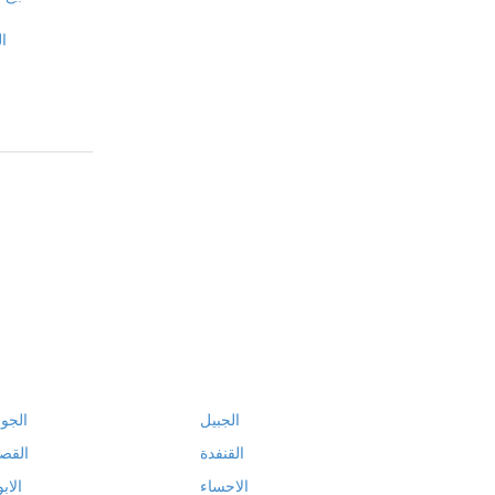
ا
الجبيل
الجو
القنفدة
القص
الاحساء
الابو