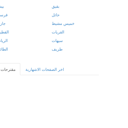
بقيق
بي
حائل
فرسا
خميس مشيط
جاز
القريات
القطي
سيهات
الري
طريف
الطا
اخر الصفحات الاشهارية
مقترحات