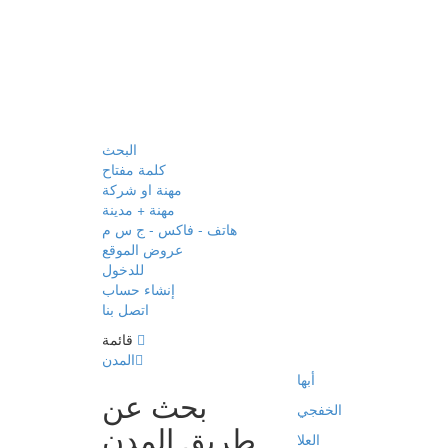
البحث
كلمة مفتاح
مهنة او شركة
مهنة + مدينة
هاتف - فاكس - ج س م
عروض الموقع
للدخول
إنشاء حساب
اتصل بنا
قائمة
المدن
أبها
بحث عن
الخفجي
طريق المدن
العلا