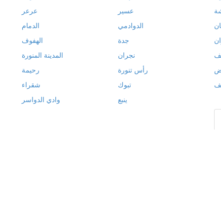
شة
عسير
عرعر
ن
الدوادمي
الدمام
ان
جدة
الهفوف
ف
نجران
المدينة المنورة
اض
رأس تنورة
رحيمة
ئف
تبوك
شقراء
ينبع
وادي الدواسر