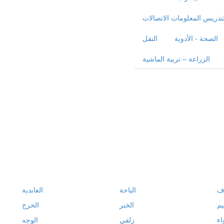
لتدريس المعلومات الاتصالات
الصحة - الأدوية
النقل
الزراعة – تربية الماشية
ف
الباحة
العابدية
يم
الخبر
الخرج
اء
زلفي
الوجه