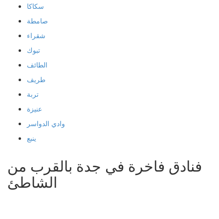
سكاكا
صامطة
شقراء
تبوك
الطائف
طريف
تربة
عنيزة
وادي الدواسر
ينبع
فنادق فاخرة في جدة بالقرب من
الشاطئ