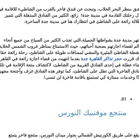
ق منظر البحر الخلاب، وتبحث عن فندق فاخر بالقرب من الشاطيء للاقامة في
ل رحلتك القادمة في مدينة جدة! رائع، الكثير من الفنادق المذهلة التي تتميز
لالة رائعة على الشاطئ في انتظارك هنا في مدينة جدة الساحرة.
هر مدينة جدة بشواطئها الجميلة،التي تجذب الكثير من السياح من جميع أنحاء
الم لقضاء اجازتهم بصحبة أحبائهم، حيث الاستمتاع بمناظر غروب الشمس الخلابة
شطة الشاطئ المثيرة والمشي لمسافات طويلة على الشاطئ، رحلة رائعة حقا!
لك قررت
حجز
تذاكر
القاهرة
جدة
بعدما انتهيت من قضاء اجازة رائعة في القاهرة
اء عطلة في إحدى الفنادق القريبة من الشاطئ، لاكتشاف متعة الإقامة في تل
نادق الفاخرة التي تطل على الشاطئ، كما توفر هذه الفنادق غرف وأجنحة مجهز
ًا وخدمات ممتازة كي تستمتع باقامة فاخرة لن تنسى!
01.
منتجع موفنبيك النورس
يقع على طريق الكورنيش الشمالي بجوار ميدان النورس، منتجع فاخر يتمتع