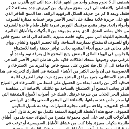
بتصنيف الـ 5 نجوم ويعتبر واحد من أشهر فنادق جدة التي تقع بالقرب من
الشاطئ. بالاضافة الى قرب منتجع موفينبيك من كورنيش جدة بمسافة 2 كم
فقط، ويبعد 5 كم عن حديقة الشلال الترفيهية الرائعة. هذا المنتج الفاخر الذي
يقع على جزيرة خلابة مطلة على البحر الأحمر يوفر خدمات ممتازة للضيوف
وأجواء رائعة. يوفر منتجع موفنبيك النورس تجربة تناول طعام فاخرة للضيوف
من خلال مطعم الفندق، الذي يقدم مجموعة من المأكولات والأطباق العالمية
والمحلية اللذيذة التي تتميز بنكهة خاصة مميزة. بالاضافة الى اتاحة مسبح خاص
رائع للضيوف للاستمتاع بممارسة السباحة، وآلة تحضير القهوة والشاي، وواي
فاي مجاني في جميع أنحاء المنتجع، بجانب توافر حديقة رائعة للاستمتاع
بالجلوس في الهواء الطلق المنعش. يتيح المنتجع فلل بغرفة نوم واحدة أو
غرفتي نوم، وجميعها تمنحك اطلالات خلابة على شاطئ البحر الأحمر الساحر،
بالاضافة الى أن كل فيلا تحتوي على مسبح خاص بها لمزيد من الاسترخاء و
الخصوصية في آن واحد. الكثير من الأشياء الممتعة في انتظارك لتجربته في هذا
المنتجع الاستثنائي، جميع مرافق المنتجع مميزة حيث توفر للضيوف اقامة
فندقية أكثر من رائعة، ابتداء من الحصول على قسط من الاسترخاء في الصباح
الباكر بجانب المسبح أو الاستمتاع بالسباحة مع عائلتك، بالاضافة الى مشاهدة
منظر البحر الخلاب من شرفة غرفتك، ناهيك عن أصوات الأمواج المتدفقة التي
لها سحر خاص عند سماعها، بالاضافة الى المنتجع الصحي والنادي الرياضي
المتاح للضيوف، واتاحة مواقف مجانية للسيارات، وخدمة غسيل الملابس
للضيوف. جميع هذه الأنشطة الترفيهية الممتعة تكتمل مع تجربة تناول أحلى
المأكولات التي تعد على أيدي مجموعة متميزة من الطهاة، حيث يقدمون أطباق
طازجة بنكهات مميزة. واذا كنت من عشاق الأطباق السويسرية أو ترغب في
تذوقها؛ استمتع بتناول أشهى الأطباق السويسرية خلال إقامتك بالمنتجع في