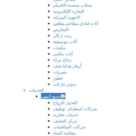
محلات متعددة الاقسام
التجارة الإلكترونية
الاجهزة المنزلية
أثاث فنادق،مطاعم،مقاهي
المعارض
زيت اركان
آلات موسيقية
مكتبات
أثاث مكتبي
زجاج مرايا
أزهار،هدايا،تحف
بصريات
عطور
سوبر ماركت
الخدمات
العدول للزواج
شركات استقدام، توظيف
خدمات عقارية
مركز التنحيف
شركات المناقصات
معالجة المياه