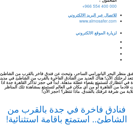
المحمول :
+966 554 400 000
للاتصال عبر البريد الالكتروني
www.almosafer.com
لزيارة الموقع الالكتروني
ق منظر البحر البانورامي الساحر، وتبحث عن فندق فاخر بالقرب من الشاطئ
عد لرحلتك الآن! هناك العديد من الفنادق الفاخرة بالقرب من الشاطئ في مدينة
 في انتظارك لتستمتع بقضاء عطلة مذهلة. ابدأ في حجز تذاكر القاهرة جدة اذا
 قادما من القاهرة أو من أي مكان في العالم لتستمتع بمشاهدة تلك المناظر
لابة من شرفة غرفتك بالفندق. ماذا تنتظر؟ احجز الآن!
فنادق فاخرة في جدة بالقرب من
الشاطئ.. استمتع باقامة استثنائية!