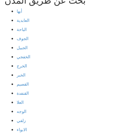
أبها
العابدية
الباحة
الجوف
الجبيل
الخفجي
الخرج
الخبر
القصيم
القنفدة
العلا
الوجه
زلفي
الابواء