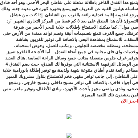
يتمتع هذا الفندق الفاخر باطلالة مذهلة على شاطئ البحر الأحمر، وهو أحد فنادق
سلسلة هيلتون الغنية عن التعريف فهو يتمتع بشهرة كبيرة في مدينة جدة، وذلك
يرجع لتقديمه إقامة فندقية رائعة بالقرب من الشاطئ. إذا كنت من عشاق
التسوق؛ فأن هذا الفندق على بعد 3 كم فقط من المركز التجاري الشهير "رد
سي مول". كما يمكنك الاستمتاع بإطلالات خلابة للبحر الأحمر من شرفة
غرفتك. جميع الغرف تتمتع بتصميمات أنيقة وتضم نوافذ ممتدة من الأرض حتى
السقف، للاستمتاع بمشاهدة البحر، بالاضافة الى توفير تلفزيون بشاشة
مسطحة، ومنطقة مخصصة للجلوس، ومكتب للعمل، وحوض استحمام،
وخدمات واي فاي مجانية في جميع أنحاء الفندق. . أما الأجنحة الفاخرة تتميز
بتوفير غرف جلوس منفصلة بجانب جميع وسائل الراحة السابقة. هناك العديد
من الوسائل الترفيهية الاستثنائية التي يوفرها لك الفندق، حيث يضم الفندق 4
مطاعم رائعة تقدم أطباق متنوعة شهية ولذيذة،مع توفير إطلالة بانورامية خلابة
على الشاطئ، إلى جانب توافر مقهى فخم للاستمتاع بتناول مشروبك المميز
في أجواء فاخرة. بالاضافة الى توافر مسبح داخلي ومسبح خارجي، ومنتجع
صحي، ونادي رياضي مجهز بأحدث الأجهزة، ونادي للأطفال،وتوفير ملعب تنس
لمن يعشقون تلك اللعبة المميزة.
احجز الآن