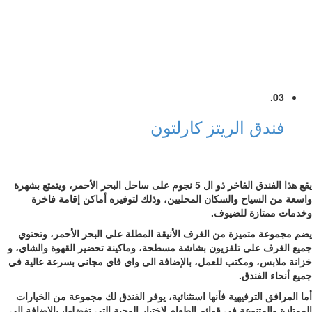
03.
فندق الريتز كارلتون
يقع هذا الفندق الفاخر ذو ال 5 نجوم على ساحل البحر الأحمر، ويتمتع بشهرة
واسعة من السياح والسكان المحليين، وذلك لتوفيره أماكن إقامة فاخرة
وخدمات ممتازة للضيوف.
يضم مجموعة متميزة من الغرف الأنيقة المطلة على البحر الأحمر، وتحتوي
جميع الغرف على تلفزيون بشاشة مسطحة، وماكينة تحضير القهوة والشاي، و
خزانة ملابس، ومكتب للعمل، بالإضافة الى واي فاي مجاني بسرعة عالية في
جميع أنحاء الفندق.
أما المرافق الترفيهية فأنها استثنائية، يوفر الفندق لك مجموعة من الخيارات
الممتازة والمتنوعة في قوائم الطعام لاختيار الوجبة التي تفضلها، بالاضافة الى