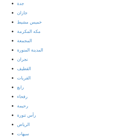
جدة
جازان
خميس مشيط
مكه المكرمة
المجمعة
المدينة المنورة
نجران
القطيف
القريات
رابغ
رفحاء
رحيمة
رأس تنورة
الرياض
سيهات