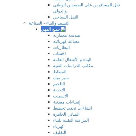
نقل المسافرين على الصعيدين الوطني
والدولي
النقل السياحي
التشييد والبناء - الصناعة
هندسة معمارية
مصاعد كهربائية
البطاريات
اخشاب
البناء و الأشغال العامة
مكاتب الدراسات الفنية
المطاط
سيراميك
التلحيم
الاحدية
الاسمنت
إنشاءات معدنية
انشاءات تجديد تخطيط
المباني الجاهزة
المراقبة التقنية للبناء
كهرباء
التغليف