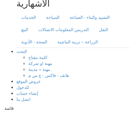
الاشهارية
التشييد والبناء - الصناعة
السياحة
الخدمات
النقل
التدريس المعلومات الاتصالات
البيع
الزراعة – تربية الماشية
الصحة - الأدوية
البحث
كلمة مفتاح
مهنة او شركة
مهنة + مدينة
هاتف - فاكس - ج س م
عروض الموقع
للدخول
إنشاء حساب
اتصل بنا
قائمة