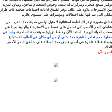
توفير منتجع صحي، ومركز لياقة بدنية، وحوض استحمام ساخن، وساونا لمزيد
من الاسترخاء. علاوة على ذلك، يوفر الفندق قاعات اجتماعات ضخمة ذات طراز
ملكي التي يتم فيها عقد احتفالات ومؤتمرات على مستوى عالي.
فنادق متميزة توفر لك اقامة استثنائية لا مثيل لها في مدينة جدة بالقرب من
شاطئ البحر الأحمر، كي تحصل على قسط من الاسترخاء والهدوء بعيدا عن
صخب الحياة اليومية، استعد الآن وخطط لزيارة مدينة جدة الساحرة،
وابدأ
في
خطوة
حجز
تذاكر
القاهرة
جدة
مثلي
أو
من
أي
مكان
في
العالم
، للاستمتاع
بقضاء عطلة فاخرة في أحدى فنادق جدة المطلة على شاطئ البحر الأحمر
الخلاب.
احجز الآن