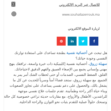
للاتصال عبر البريد الالكتروني
www.souhailazerrouk.ma
لزيارة الموقع الالكتروني
هل تبحث عن
أخصائية نفسية
بطنجة تساعدك على استعادة توازنك
النفسي وجودة حياتك؟
سهيلة زروق
، أخصائية نفسية إكلينيكية ذات خبرة واسعة، ترافقك بنهج
مهني وإنساني يجمع بين الإصغاء العميق والفهم الدقيق لاحتياجاتك.
القلق، الضغط النفسي، الصدمات أو حتى لحظات الشك أمر يمر به
الجميع. مع سهيلة زروق، ستجد فضاءً آمناً وسرياً للحديث عن كل ما
يشغل بالك، والحصول على دعم نفسي يساعدك على تجاوز الصعوبات
وبناء حياة أكثر راحة وطمأنينة. تقدم جلسات علاج نفسي موجهة
للراشدين، الأطفال والأزواج، مع مقاربات حديثة تراعي خصوصية كل حالة
وتمنحك حلولاً عملية للتقدم بثبات نحو التوازن والراحة الداخلية.