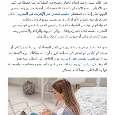
في عالمٍ يتسارع فيه إيقاع الحياة وتصبح فيه التنقّلات عبئًا حقيقيًا في كثير
من الأحيان، أصبح الاهتمام بالصحة النفسية أكثر أهمية من أي وقت مضى.
اليوم، تُغيّر إمكانية استشارة
طبيب نفسي عبر الإنترنت في المغرب
بشكل
جذري طريقة وصول الأفراد إلى دعم نفسي موثوق وجاد ومُلائم
لاحتياجاتهم. وبفضل التقنيات الحديثة، يفرض العلاج النفسي عن بُعد في
المغرب نفسه كحلّ عصري وفعّال، يوفّر المرونة والراحة والاستمرارية،
مهما كانت ظروفك أو جدولك الزمني أو مكان إقامتك.
سواء كنت تقيم في مدينة كبرى مثل الدار البيضاء أو الرباط أو مراكش أو
طنجة أو أكادير، أو تعيش في منطقة قروية أو نائية، يمكنك اليوم الاستفادة
من دعم
طبيب نفسي عبر الإنترنت
دون الحاجة إلى التنقّل. تتيح هذه
الحرية لكل شخص أن يبدأ رحلة العمل على ذاته، وفهم مشاعره، واستعادة
توازنه الداخلي، مهما كان السياق.