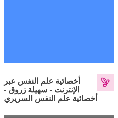
أخصائية علم النفس عبر
الإنترنت - سهيلة زروق -
أخصائية علم النفس السريري