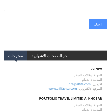
ارسال
اخر الصفحات الاشهارية
مقترحات
Al FIFA
المهنة : وكالات السفر
المدينة : الدمام
الايميل :
fifa@alfifa.com
الموقع الالكتروني :
www.alfifavisa.com
PORTFOLIO TRAVEL LIMITED Al KHOBAR
المهنة : وكالات السفر
المدينة : الدمام