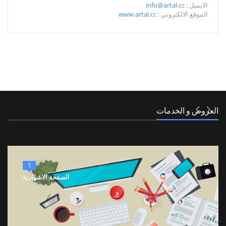
الايميل :
info@artal.cc
الموقع الالكتروني :
www.artal.cc
العروض و الخدمات
1
الصفحة الاشهارية